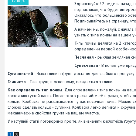
17 вер.
Здравствуйте! 2 недели назад, 
подписчиков, что будет интерес
Оказалось, что большинство хот
Подписывайтесь на страницу, чт
А начнём мы, пожалуй, с начала
узнать о типе почвы на вашем у
Типы почвы делятся на 2 категор
определении первой особенности
Песчаная
- рыхлая земляная с
Супесчаная
- В почве уже прису
Суглинистий
- Вміст глини в ґрунті достатня для слабкого пропуску
Глиниста
- Така грунт, в основному, складається з глини.
Как определить тип почвы.
Для определения типа почвы на ваше
состоянию густой пасты. После этого раскатайте её в раках, чтоб
кольцо. Колбаска не раскатывается - у вас песочная почва. Можно с
сложно сделать кольцо - суглинка. Колбаска легко лепится и скручи
механические свойства грунта на вашем участке.
У наступній статті поговоримо про те, як визначити кислотність ґрунт