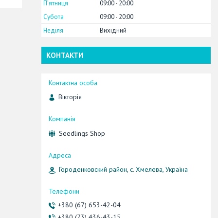
Пʼятниця
09:00
20:00
Субота
09:00
20:00
Неділя
Вихідний
КОНТАКТИ
Вікторія
Seedlings Shop
Городенковский район, с. Хмелева, Україна
+380 (67) 653-42-04
+380 (73) 436-43-15