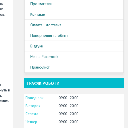
их
Про магазин
х.
ов.
Контакти
Оплата і доставка
Повернення та обмін
Відгуки
Ми на Facebook
Прайс-лист
ГРАФІК РОБОТИ
о
нуть в
ь
Понеділок
09:00
20:00
елить
Вівторок
09:00
20:00
Середа
09:00
20:00
Четвер
09:00
20:00