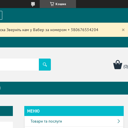
Кошик
аска Зверніть нам у Вабер за номером + 380676534204
Я
Товари та послуги