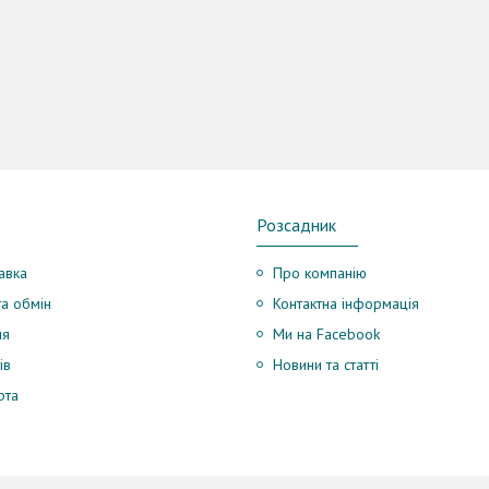
Розсадник
авка
Про компанію
а обмін
Контактна інформація
ня
Ми на Facebook
ів
Новини та статті
рта