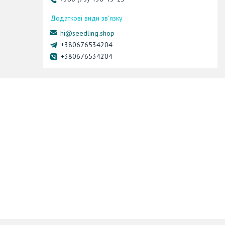
hi@seedling.shop
+380676534204
+380676534204