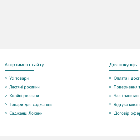
Асортимент сайту
Для покупців
Усі товари
Оплата і дост
Листяні рослини
Повернення т
Хвойні рослини
Часті запитан
Товари для саджанців
Відгуки клієнт
Саджанці Лохини
Договір офе