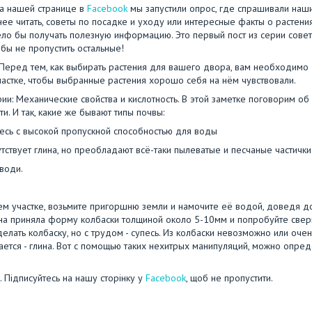
на нашей странице в
Facebook
мы запустили опрос, где спрашивали наш
нее читать, советы по посадке и уходу или интересные факты о растения
ело бы получать полезную информацию. Это первый пост из серии совет
обы не пропустить остальные!
. Перед тем, как выбирать растения для вашего двора, вам необходимо
частке, чтобы выбранные растения хорошо себя на нём чувствовали.
ии: Механические свойства и кислотность. В этой заметке поговорим об
. И так, какие же бывают типы почвы:
месь с высокой пропускной способностью для воды
тствует глина, но преобладают всё-таки пылеватые и песчаные частички
 води.
м участке, возьмите пригоршню земли и намочите её водой, доведя д
ы она приняла форму колбаски толщиной около 5-10мм и попробуйте свер
делать колбаску, но с трудом - супесь. Из колбаски невозможно или очен
вается - глина. Вот с помощью таких нехитрых манипуляций, можно опред
у. Підписуйтесь на нашу сторінку у
Facebook
, щоб не пропустити.