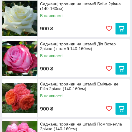
Саджанці троянди на штамбі Боїнг 2річна
(140-160см)
В наявності
900
₴
Саджанці троянди на штамбі Діп Вотер
2річна ( штамб 140-160см)
В наявності
900
₴
Саджанці троянди на штамбі Емільєн де
Гійо 2річна (140-160см)
В наявності
900
₴
Саджанці троянди на штамбі Помпонелла
2річна (140-160см)