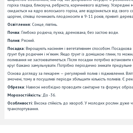
горіха гладка, блискуча, ребриста, коричневого відтінку. Усередині
скидається на ядро волоського горіха, але відрізняється від свог
щорічні, сітківці починають плодоносити в 9-11 років, привиті дерева
Освітлення:
Сонце, півтінь.
Почва:
Глибоко родюча, пухка, дренована, без застою води.
Полив:
Рясний.
Посадка:
Вирощують насінням і вегетативним способом. Посадкова 
ґрунт був родючим і м'яким. Якщо ґрунт із домішкою глини, то можн
поливання не застоюватиметься. Після посадки потрібно встановити 
круг бажано замульчувати. Потрібно періодично зникати придульне 
Основа догляду за пекарем — регулярний полив і підживлення. Вліт
змочені, тому в посушливі періоди збільшити кількість поливів. Є 
Обрезка:
Навесні необхідно проводити санітарне та формує обріза
Морозостійкість:
До -36.
Особливості:
Висока стійкість до хвороб. У молодих рослин дуже ч
транспортування.