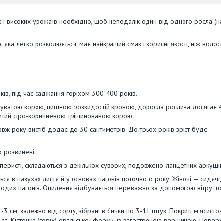
і високих урожаїв необхідно, щоб неподалік один від одного росла (н
 яка легко розколюється, має найкращий смак і корисні якості, ніж волос
ів, під час саджання горіхом 300-400 років.
уватою корою, пишною розкидостій кроною, доросла рослина досягає 
ритий сіро-коричневою тріщинованою корою.
вж року вистіб додає до 30 сантиметрів. До трьох років зріст буде
о розвинені.
оперисті, складаються з декількох суворих, подовжено-ланцетних аркуші
я в пазухах листя й у основах пагонів поточного року. Жіночі — сидячі,
олодих пагонів. Опилення відбувається переважно за допомогою вітру, т
3 см, залежно від сорту, зібрані в бички по 3-11 штук. Покриті м'ясисто
ся. Кісточка (горіх) овальської форми, із загостреною вершиною. Повер