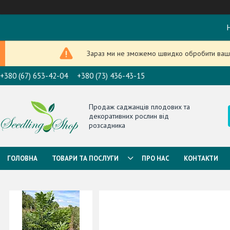
Н
Зараз ми не зможемо швидко обробити ваше
+380 (67) 653-42-04
+380 (73) 436-43-15
Продаж саджанців плодових та
декоративних рослин від
розсадника
ГОЛОВНА
ТОВАРИ ТА ПОСЛУГИ
ПРО НАС
КОНТАКТИ