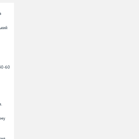
а
ький
40-60
в.
ому
-
хня