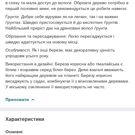
в спеку та мала доступ до вологи. Обрізати дерево потрібно в
першій половині зими, не рекомендується це робити навесні.
Ґрунти: Добре себе відчуває як на легких, так і на важких
ґрунтах. Швидко пристосовується й до кислотних ґрунтів.
Найбільший приріст дає на дреновані вологі ґрунти.
Обрізання та пересаджування: Легко пересаджується і
швидко адаптується на новому місці.
Особливості: Як і інші берези, має декоративну цінність
упродовж усього року.
Використання в дизайні: Береза корисна або гімалайська є
білим і яскравим серед білих берез. Деякі взагалі вважають
його найкращим деревом на планеті. Березу корисно
висаджують у садах, комбінуючи її з вічнозеленими деревами.
У міському озелененні її використовують не часто.
Приховати
Характеристики
Основні