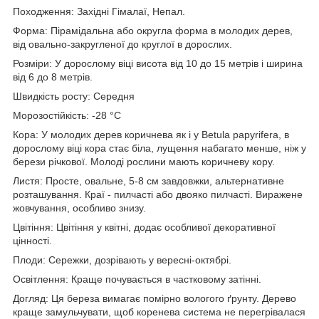
Походження: Західні Гімалаї, Непал.
Форма: Пірамідальна або округла форма в молодих дерев,
від овально-закругленої до круглої в дорослих.
Розміри: У дорослому віці висота від 10 до 15 метрів і ширина
від 6 до 8 метрів.
Швидкість росту: Середня
Морозостійкість: -28 °C
Кора: У молодих дерев коричнева як і у Betula papyrifera, в
дорослому віці кора стає біла, лущення набагато менше, ніж у
берези річкової. Молоді рослини мають коричневу кору.
Листя: Просте, овальне, 5-8 см завдовжки, альтернативне
розташування. Краї - пилчасті або двояко пилчасті. Виражене
жовчування, особливо знизу.
Цвітіння: Цвітіння у квітні, додає особливої декоративної
цінності.
Плоди: Сережки, дозрівають у вересні-октябрі.
Освітлення: Краще почувається в частковому затінні.
Догляд: Ця береза вимагає помірно вологого ґрунту. Дерево
краще замульчувати, щоб коренева система не перегрівалася