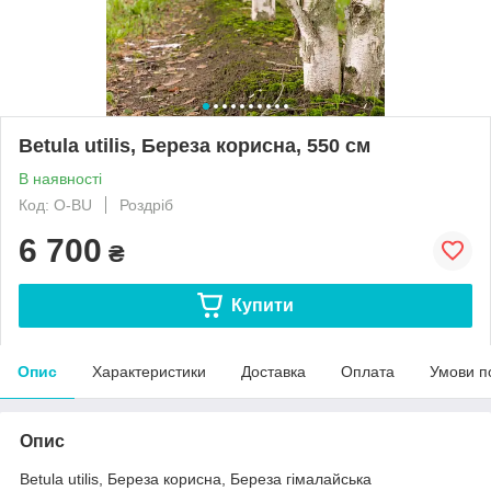
Betula utilis, Береза корисна, 550 см
В наявності
Код: O-BU
Роздріб
6 700
₴
Купити
Опис
Характеристики
Доставка
Оплата
Умови п
Опис
Betula utilis, Береза корисна, Береза гімалайська