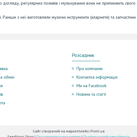
ого догляду, регулярних поливів і мульчування вони не припиняють свого 
. Раніше з неї виготовляли музичні інструменти (кларнети) та запчастини
Розсадник
авка
Про компанію
а обмін
Контактна інформація
ня
Ми на Facebook
ів
Новини та статті
рта
Сайт створений на маркетплейсі
Prom.ua
Seedlings Shop |
Поскаржитися на контент
|
Політика конфіденційності