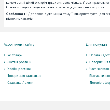
комом землі цілий рік, крім трьох зимових місяців. У разі правильн
Осіння посадки краще виконувати за місяць до настання морозів.
Особливості
: Деревина дуже міцна, тому її використовують для різі
різних механізмів.
Асортимент сайту
Для покупців
Усі товари
Оплата і дост
Листяні рослини
Повернення т
Хвойні рослини
Часті запитан
Товари для саджанців
Відгуки клієнт
Саджанці Лохини
Договір офе