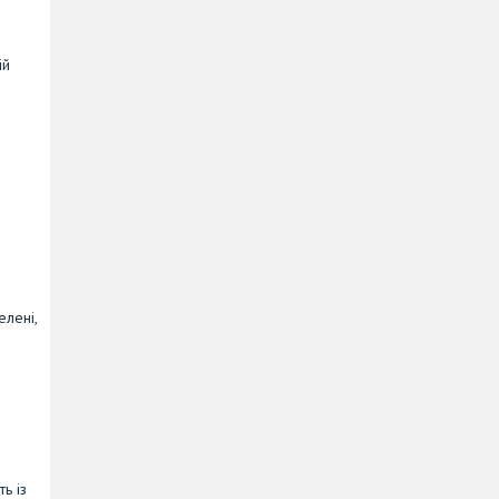
ій
елені,
ь із