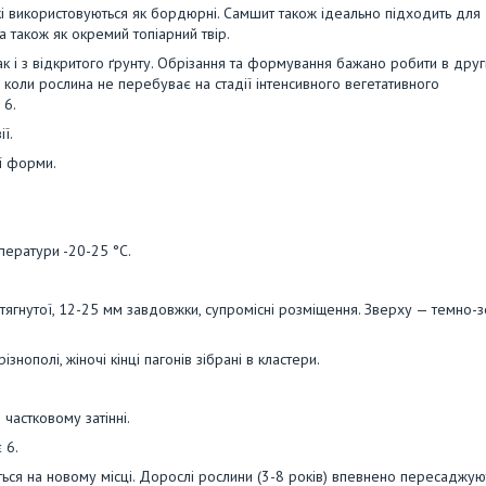
кі використовуються як бордюрні. Самшит також ідеально підходить для
а також як окремий топіарний твір.
так і з відкритого ґрунту. Обрізання та формування бажано робити в друг
— коли рослина не перебуває на стадії інтенсивного вегетативного
 6.
ї.
ї форми.
ператури -20-25 °C.
итягнутої, 12-25 мм завдовжки, супромісні розміщення. Зверху — темно-з
 різнополі, жіночі кінці пагонів зібрані в кластери.
 частковому затінні.
 6.
ься на новому місці. Дорослі рослини (3-8 років) впевнено пересаджуют