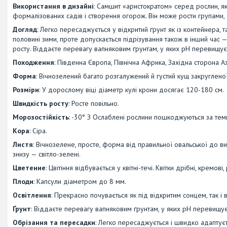
Використання в дизайні
: Самшит «аристократом» серед рослин, я
формалізованих садів і створення огорож. Він може рости групами, 
Догляд
: Легко пересаджується у відкритий ґрунт як із контейнера, 
половині зими, проте допускається підрізування також в інший час 
росту. Віддаєте перевагу вапняковим ґрунтам, у яких pH перевищує
Походження
: Південна Європа, Північна Африка, Західна сторона Азі
Форма
: Вічнозелений багато розгалужений й густий кущ закруглено
Розміри
: У дорослому віці діаметр кулі крони досягає 120-180 см.
Швидкість росту
: Росте повільно.
Морозостійкість
: -30° З Ослаблені рослини пошкоджуються за тем
Кора
: Сіра.
Листя
: Вічнозелене, просте, форма від правильної овальської до в
знизу — світло-зелені.
Цветение
: Цвітіння відбувається у квітні-течі. Квітки дрібні, кремові,
Плоди
: Капсули діаметром до 8 мм.
Освітлення
: Прекрасно почувається як під відкритим сонцем, так і в
Ґрунт
: Віддаєте перевагу вапняковим ґрунтам, у яких pH перевищує
Обрізання та пересадки
: Легко пересаджується і швидко адаптуєт