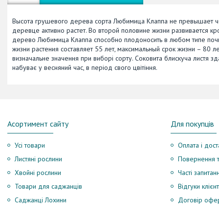
Высота грушевого дерева сорта Любимица Клаппа не превышает ч
деревце активно растет. Во второй половине жизни развивается к
дерево Любимица Клаппа способно плодоносить в любом типе почв
жизни растения составляет 55 лет, максимальный срок жизни – 80 л
визначальне значення при виборі сорту. Соковита блискуча листя з
набуває у весняний час, в період свого цвітіння.
Асортимент сайту
Для покупців
Усі товари
Оплата і дост
Листяні рослини
Повернення т
Хвойні рослини
Часті запитан
Товари для саджанців
Відгуки клієнт
Саджанці Лохини
Договір офе