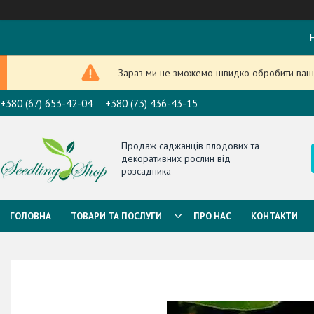
Н
Зараз ми не зможемо швидко обробити ваше
+380 (67) 653-42-04
+380 (73) 436-43-15
Продаж саджанців плодових та
декоративних рослин від
розсадника
ГОЛОВНА
ТОВАРИ ТА ПОСЛУГИ
ПРО НАС
КОНТАКТИ