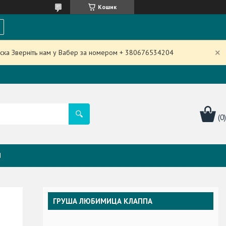
Кошик
аска Зверніть нам у Вабер за номером + 380676534204
Я
ГРУША ЛЮБИМИЦА КЛАППА