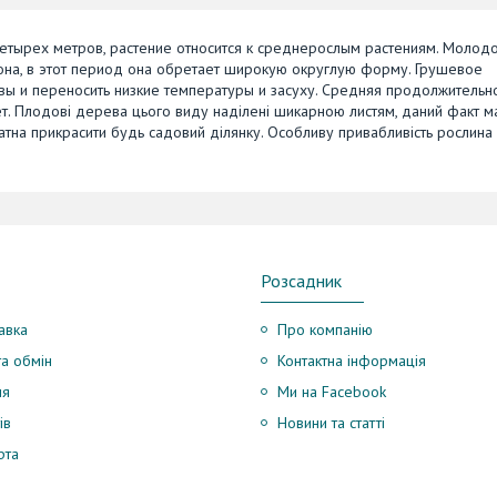
етырех метров, растение относится к среднерослым растениям. Молод
рона, в этот период она обретает широкую округлую форму. Грушевое
ы и переносить низкие температуры и засуху. Средняя продолжительн
ет. Плодові дерева цього виду наділені шикарною листям, даний факт м
датна прикрасити будь садовий ділянку. Особливу привабливість рослина
Розсадник
авка
Про компанію
а обмін
Контактна інформація
ня
Ми на Facebook
ів
Новини та статті
рта