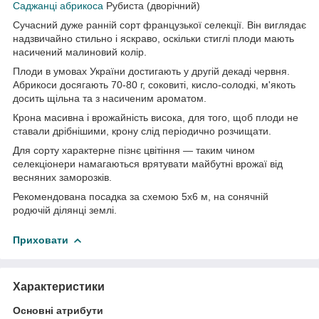
Саджанці абрикоса
Рубиста (дворічний)
Сучасний дуже ранній сорт французької селекції. Він виглядає
надзвичайно стильно і яскраво, оскільки стиглі плоди мають
насичений малиновий колір.
Плоди в умовах України достигають у другій декаді червня.
Абрикоси досягають 70-80 г, соковиті, кисло-солодкі, м'якоть
досить щільна та з насиченим ароматом.
Крона масивна і врожайність висока, для того, щоб плоди не
ставали дрібнішими, крону слід періодично розчищати.
Для сорту характерне пізнє цвітіння — таким чином
селекціонери намагаються врятувати майбутні врожаї від
весняних заморозків.
Рекомендована посадка за схемою 5х6 м, на сонячній
родючій ділянці землі.
Приховати
Характеристики
Основні атрибути