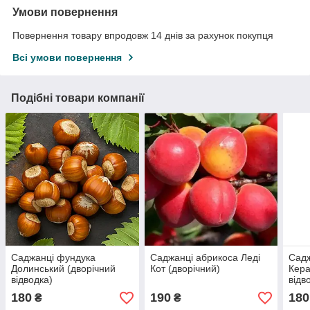
Умови повернення
Повернення товару впродовж 14 днів за рахунок покупця
Всі умови повернення
Подібні товари компанії
Саджанці фундука
Саджанці абрикоса Леді
Садж
Долинський (дворічний
Кот (дворічний)
Кера
відводка)
відв
180
190
180
₴
₴