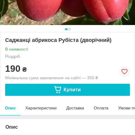
Саджанці абрикоса Рубіста (дворічний)
В наявності
Роздріб
190
₴
Мінімальна сума замовлення на сайті — 350 ₴
Купити
Опис
Характеристики
Доставка
Оплата
Умови п
Опис