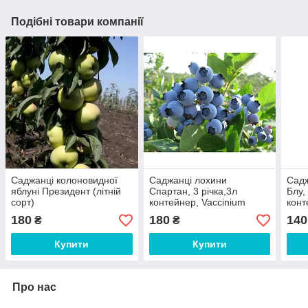
Подібні товари компанії
Саджанці колоновидної
Саджанці лохини
Садж
яблуні Президент (літній
Спартан, 3 річка,3л
Блу,
сорт)
контейнер, Vaccinium
конт
corymbosum Spartan​
180
180
140
₴
₴
Купити
Купити
Про нас