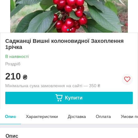
Саджанці Вишні колоновидної Захоплення
1річка
В наявності
Роздріб
210
₴
Мінімальна сума замовлення на сайті — 350 ₴
Купити
Опис
Характеристики
Доставка
Оплата
Умови п
Опис