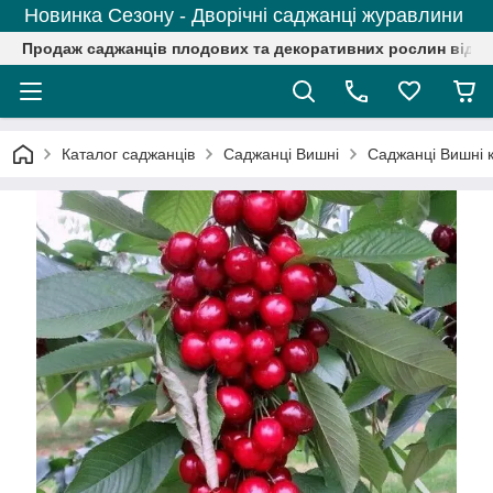
Новинка Сезону - Дворічні саджанці журавлини
Продаж саджанців плодових та декоративних рослин від р
Каталог саджанців
Саджанці Вишні
Саджанці Вишні 