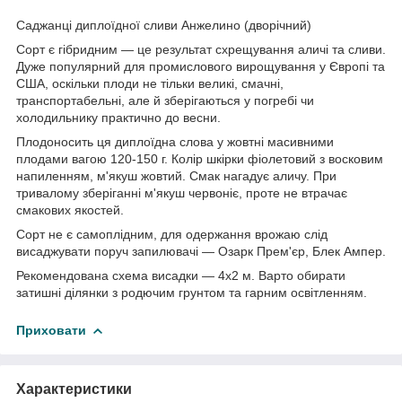
Саджанці диплоїдної сливи Анжелино (дворічний)
Сорт є гібридним — це результат схрещування аличі та сливи.
Дуже популярний для промислового вирощування у Європі та
США, оскільки плоди не тільки великі, смачні,
транспортабельні, але й зберігаються у погребі чи
холодильнику практично до весни.
Плодоносить ця диплоїдна слова у жовтні масивними
плодами вагою 120-150 г. Колір шкірки фіолетовий з восковим
напиленням, м'якуш жовтий. Смак нагадує аличу. При
тривалому зберіганні м'якуш червоніє, проте не втрачає
смакових якостей.
Сорт не є самоплідним, для одержання врожаю слід
висаджувати поруч запилювачі — Озарк Прем'єр, Блек Ампер.
Рекомендована схема висадки — 4х2 м. Варто обирати
затишні ділянки з родючим грунтом та гарним освітленням.
Приховати
Характеристики