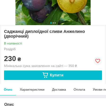
Саджанці диплоїдної сливи Анжелино
(дворічний)
В наявності
Роздріб
230
₴
Мінімальна сума замовлення на сайті — 350 ₴
Купити
Опис
Характеристики
Доставка
Оплата
Умови п
Опис