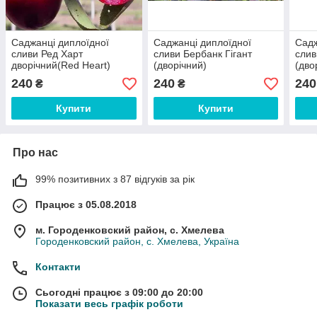
Саджанці диплоїдної
Саджанці диплоїдної
Садж
сливи Ред Харт
сливи Бербанк Гігант
слив
дворічний(Red Heart)
(дворічний)
(дво
240
240
240
₴
₴
Купити
Купити
Про нас
99% позитивних з 87 відгуків за рік
Працює з 05.08.2018
м. Городенковский район, с. Хмелева
Городенковский район, с. Хмелева, Україна
Контакти
Сьогодні працює з 09:00 до 20:00
Показати весь графік роботи