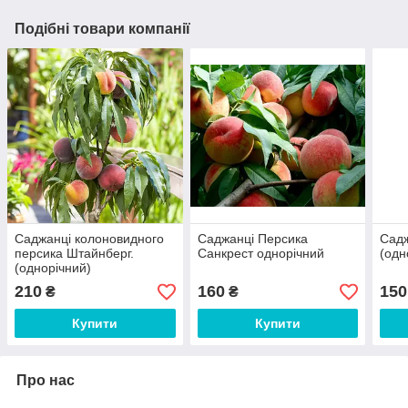
Подібні товари компанії
Саджанці колоновидного
Саджанці Персика
Садж
персика Штайнберг.
Санкрест однорічний
(одн
(однорічний)
210
160
150
₴
₴
Купити
Купити
Про нас