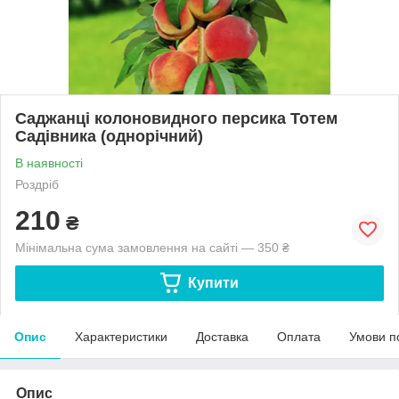
Саджанці колоновидного персика Тотем
Садівника (однорічний)
В наявності
Роздріб
210
₴
Мінімальна сума замовлення на сайті — 350 ₴
Купити
Опис
Характеристики
Доставка
Оплата
Умови п
Опис