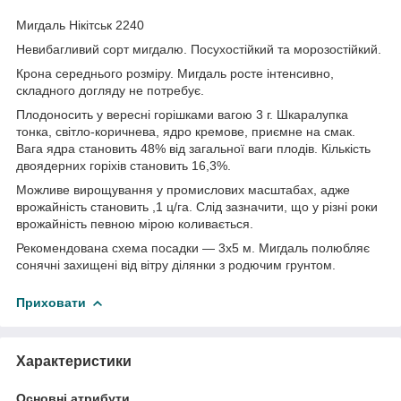
Мигдаль Нікітськ 2240
Невибагливий сорт мигдалю. Посухостійкий та морозостійкий.
Крона середнього розміру. Мигдаль росте інтенсивно,
складного догляду не потребує.
Плодоносить у вересні горішками вагою 3 г. Шкаралупка
тонка, світло-коричнева, ядро кремове, приємне на смак.
Вага ядра становить 48% від загальної ваги плодів. Кількість
двоядерних горіхів становить 16,3%.
Можливе вирощування у промислових масштабах, адже
врожайність становить ,1 ц/га. Слід зазначити, що у різні роки
врожайність певною мірою коливається.
Рекомендована схема посадки — 3х5 м. Мигдаль полюбляє
сонячні захищені від вітру ділянки з родючим грунтом.
Приховати
Характеристики
Основні атрибути