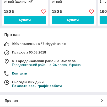
річний (щеплений)
річний
1-но
180
180
160
₴
₴
Купити
Купити
Про нас
99% позитивних з 87 відгуків за рік
Працює з 05.08.2018
м. Городенковский район, с. Хмелева
Городенковский район, с. Хмелева, Україна
Контакти
Сьогодні вихідний
Показати весь графік роботи
Про нас