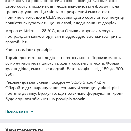
з'явився у 16 році й не втрачає своїх позицій. Особливістю
цього сорту є можливість плодів відновлювати форму після
транспортування. Ця якість та прекрасний смак стають
причиною того, що в США персики цього сорту оптові покупці
повністю викуповують ще на етапі, плоди вони не дозріли.
Морозостійкість — 28,9°С, при більших морозах можуть
постраждати квіткові бруньки й відповідно зменшиться річна
врожайність.
Крона помірних розмірів.
Термін достигання плодів — початок липня. Персики мають
рум'яну кармінову шкірку та жовту соковиту м'якоть. Форма
кулеподібна, смак — солодкий. Вага плодів — від 150 до 300-
350 г.
Рекомендована схема посадки — 3,5х3,5 або 4х2 м.
Обирайте для вирощування сонячну й захищену від вітрів і
протягів ділянку. Врахуйте, що правильне формування крони
буде сприяти збільшенню розмірів плодів.
Приховати
Характеристики