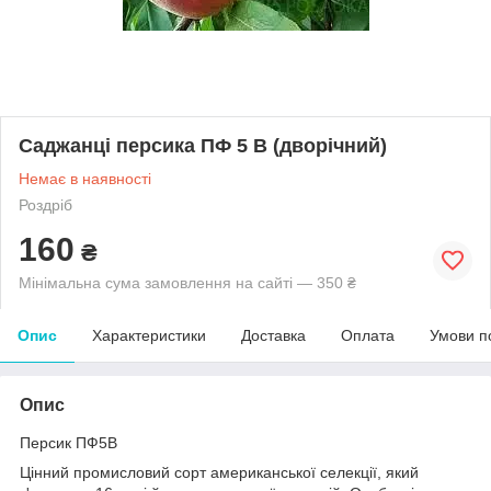
Саджанці персика ПФ 5 B (дворічний)
Немає в наявності
Роздріб
160
₴
Мінімальна сума замовлення на сайті — 350 ₴
Опис
Характеристики
Доставка
Оплата
Умови п
Опис
Персик ПФ5В
Цінний промисловий сорт американської селекції, який