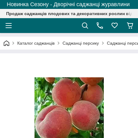
Новинка Сезону - Дворічні саджанці журавлини
Продаж саджанців плодових та декоративних рослин від р
Каталог саджанців
Саджанці персику
Саджанці перси