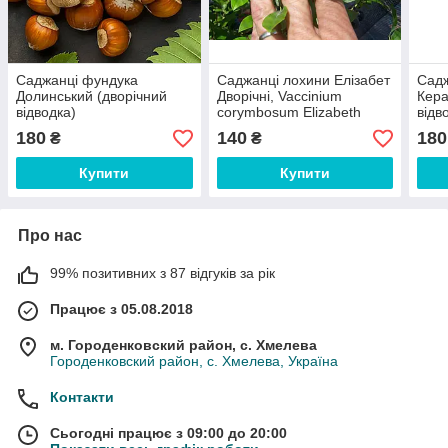
Саджанці фундука
Саджанці лохини Елізабет
Садж
Долинський (дворічний
Дворічні, Vaccinium
Кера
відводка)
corymbosum Elizabeth
відв
180
140
180
₴
₴
Купити
Купити
Про нас
99% позитивних з 87 відгуків за рік
Працює з 05.08.2018
м. Городенковский район, с. Хмелева
Городенковский район, с. Хмелева, Україна
Контакти
Сьогодні працює з 09:00 до 20:00