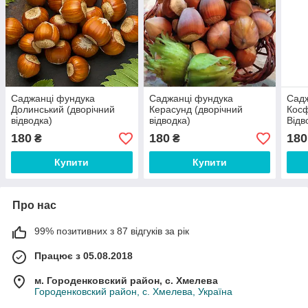
Саджанці фундука
Саджанці фундука
Садж
Долинський (дворічний
Керасунд (дворічний
Косф
відводка)
відводка)
Відв
180
180
180
₴
₴
Купити
Купити
Про нас
99% позитивних з 87 відгуків за рік
Працює з 05.08.2018
м. Городенковский район, с. Хмелева
Городенковский район, с. Хмелева, Україна