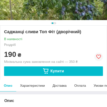
Саджанці сливи Топ Фіт (дворічний)
В наявності
Роздріб
190
₴
Мінімальна сума замовлення на сайті — 350 ₴
Купити
Опис
Характеристики
Доставка
Оплата
Умови п
Опис