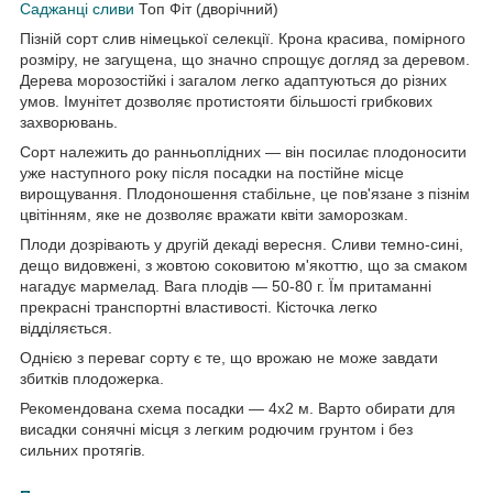
Саджанці сливи
Топ Фіт (дворічний)
Пізній сорт слив німецької селекції. Крона красива, помірного
розміру, не загущена, що значно спрощує догляд за деревом.
Дерева морозостійкі і загалом легко адаптуються до різних
умов. Імунітет дозволяє протистояти більшості грибкових
захворювань.
Сорт належить до ранньоплідних — він посилає плодоносити
уже наступного року після посадки на постійне місце
вирощування. Плодоношення стабільне, це пов'язане з пізнім
цвітінням, яке не дозволяє вражати квіти заморозкам.
Плоди дозрівають у другій декаді вересня. Сливи темно-сині,
дещо видовжені, з жовтою соковитою м'якоттю, що за смаком
нагадує мармелад. Вага плодів — 50-80 г. Їм притаманні
прекрасні транспортні властивості. Кісточка легко
відділяється.
Однією з переваг сорту є те, що врожаю не може завдати
збитків плодожерка.
Рекомендована схема посадки — 4х2 м. Варто обирати для
висадки сонячні місця з легким родючим грунтом і без
сильних протягів.