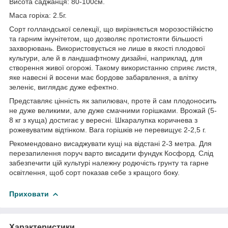
Висота саджанця: 80-100см.
Маса горіха: 2.5г.
Сорт голландської селекції, що вирізняється морозостійкістю
та гарним імунітетом, що дозволяє протистояти більшості
захворювань. Використовується не лише в якості плодової
культури, але й в ландшафтному дизайні, наприклад, для
створення живої огорожі. Такому використанню сприяє листя,
яке навесні й восени має бордове забарвлення, а влітку
зеленіє, виглядає дуже ефектно.
Представляє цінність як запилювач, проте й сам плодоносить
не дуже великими, але дуже смачними горішками. Врожай (5-
8 кг з куща) достигає у вересні. Шкаралупка коричнева з
рожевуватим відтінком. Вага горішків не перевищує 2-2,5 г.
Рекомендовано висаджувати кущі на відстані 2-3 метра. Для
перезапилення поруч варто висадити фундук Косфорд. Слід
забезпечити цій культурі належну родючість грунту та гарне
освітлення, щоб сорт показав себе з кращого боку.
Приховати
Характеристики