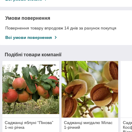
Умови повернення
Повернення товару впродовж 14 днів за рахунок покупця
Всі умови повернення
Подібні товари компанії
Саджанці яблуні “Пінова”
Саджанці мигдалю Мілас
Садж
1-но річна
1-річний
Косф