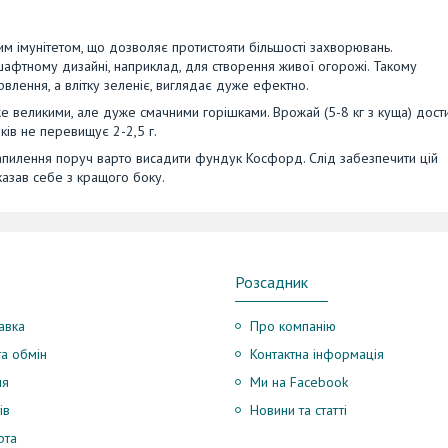
ним імунітетом, що дозволяє протистояти більшості захворювань.
дшафтному дизайні, наприклад, для створення живої огорожі. Такому
влення, а влітку зеленіє, виглядає дуже ефектно.
е великими, але дуже смачними горішками. Врожай (5-8 кг з куща) дост
ків не перевищує 2-2,5 г.
апилення поруч варто висадити фундук Косфорд. Слід забезпечити цій
казав себе з кращого боку.
Розсадник
авка
Про компанію
а обмін
Контактна інформація
ня
Ми на Facebook
ів
Новини та статті
рта