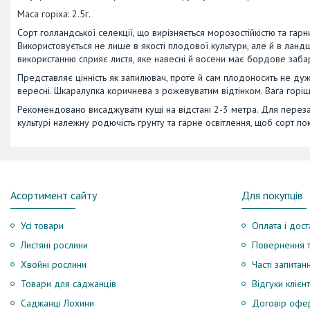
Маса горіха: 2.5г.
Сорт голландської селекції, що вирізняється морозостійкістю та гар
Використовується не лише в якості плодової культури, але й в лан
використанню сприяє листя, яке навесні й восени має бордове забар
Представляє цінність як запилювач, проте й сам плодоносить не дуж
вересні. Шкаралупка коричнева з рожевуватим відтінком. Вага горіш
Рекомендовано висаджувати кущі на відстані 2-3 метра. Для перез
культурі належну родючість грунту та гарне освітлення, щоб сорт по
Асортимент сайту
Для покупців
Усі товари
Оплата і дост
Листяні рослини
Повернення т
Хвойні рослини
Часті запитан
Товари для саджанців
Відгуки клієнт
Саджанці Лохини
Договір офе