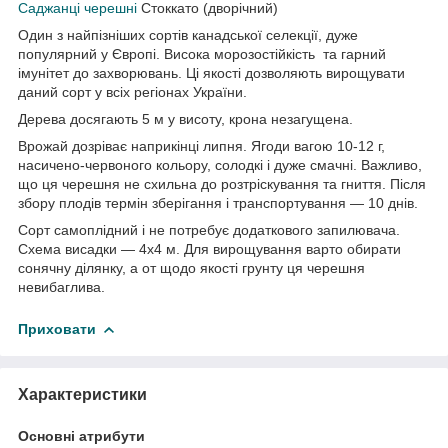
Саджанці черешні
Стоккато (дворічний)
Один з найпізніших сортів канадської селекції, дуже
популярний у Європі. Висока морозостійкість та гарний
імунітет до захворювань. Ці якості дозволяють вирощувати
даний сорт у всіх регіонах України.
Дерева досягають 5 м у висоту, крона незагущена.
Врожай дозріває наприкінці липня. Ягоди вагою 10-12 г,
насичено-червоного кольору, солодкі і дуже смачні. Важливо,
що ця черешня не схильна до розтріскування та гниття. Після
збору плодів термін зберігання і транспортування — 10 днів.
Сорт самоплідний і не потребує додаткового запилювача.
Схема висадки — 4х4 м. Для вирощування варто обирати
сонячну ділянку, а от щодо якості грунту ця черешня
невибаглива.
Приховати
Характеристики
Основні атрибути