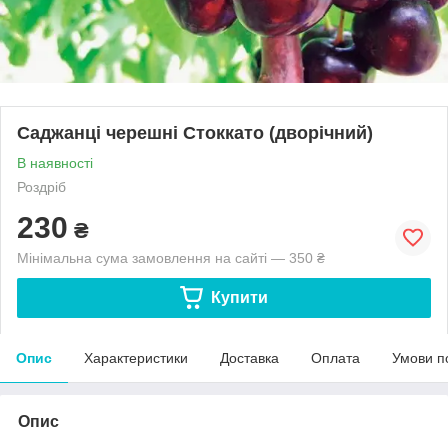
Саджанці черешні Стоккато (дворічний)
В наявності
Роздріб
230
₴
Мінімальна сума замовлення на сайті — 350 ₴
Купити
Опис
Характеристики
Доставка
Оплата
Умови п
Опис