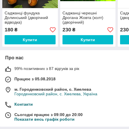
Саджанці фундука
Саджанці черешні
Садж
Долинський (дворічний
Дрогана Жовта (колт)
(дво
відводка)
(дворічний)
180
230
230
₴
₴
Купити
Купити
Про нас
99% позитивних з 87 відгуків за рік
Працює з 05.08.2018
м. Городенковский район, с. Хмелева
Городенковский район, с. Хмелева, Україна
Контакти
Сьогодні працює з 09:00 до 20:00
Показати весь графік роботи