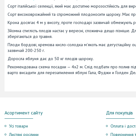
Сорт італійської селекції, який має достатню морозостійкість для вир
Сорт високоврожайний та спроможний плодоносити щороку. Має пре
Крона досягає 4 м у висоту, проте господарі зазвичай обмежують р
Зйомна стиглість плодів настає у вересні, споживча дещо пізніше. 
зберігаються до травня.
Плоди бордові, кремова кисло-солодка м'якоть має дегустаційну оц
зазвичай 200-250 г.
Доросла яблуня дає до 50 кг плодів щороку.
Рекомендована схема посадки — 4х2 м. Слід подбати про полив під
варто висадити для перезапилення яблуні Гала, Фуджи и Голден Д
Асортимент сайту
Для покупців
Усі товари
Оплата і дост
Листяні рослини
Повернення т