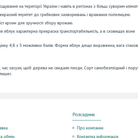
ощування на території України і навіть в регіонах з більш суворим клімат
красний імунітет до грибкових захворювань і вражання попелицею.
іст крони для зручності збору врожаю.
Для яблук характерна прекрасна транспортабельність, а в сховищах вони
інку 4,8 з 5 можливих балів. Форма яблук дещо видовжена, вага станов
 час засухи, щоб дерева не скидали плоди. Сорт самобезплідний і пору
елишес
Розсадник
авка
Про компанію
а обмін
Контактна інформація