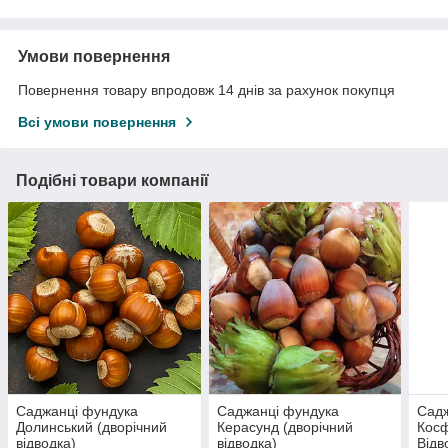
Умови повернення
Повернення товару впродовж 14 днів за рахунок покупця
Всі умови повернення
Подібні товари компанії
Саджанці фундука
Саджанці фундука
Садж
Долинський (дворічний
Керасунд (дворічний
Косф
відводка)
відводка)
Відв