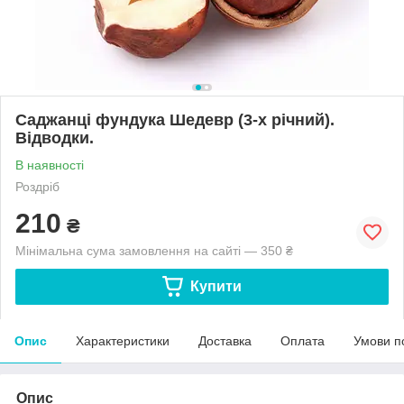
Саджанці фундука Шедевр (3-х річний).
Відводки.
В наявності
Роздріб
210
₴
Мінімальна сума замовлення на сайті — 350 ₴
Купити
Опис
Характеристики
Доставка
Оплата
Умови п
Опис