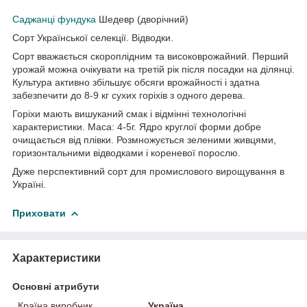
Саджанці фундука
Шедевр (дворічний)
Сорт Української селекції. Відводки.
Сорт вважається скороплідним та високоврожайний. Перший
урожай можна очікувати на третій рік після посадки на ділянці.
Культура активно збільшує обсяги врожайності і здатна
забезпечити до 8-9 кг сухих горіхів з одного дерева.
Горіхи мають вишуканий смак і відмінні технологічні
характеристики. Маса: 4-5г. Ядро круглої форми добре
очищається від плівки. Розмножується зеленими живцями,
горизонтальними відводками і кореневої порослю.
Дуже перспективний сорт для промислового вирощування в
Україні.
Приховати
Характеристики
Основні атрибути
Країна виробник
Україна