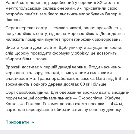
Ранній сорт черешні, розроблений у середині ХХ століття
мелітопольськими селекціонерами, які присвятили свою
розробку пам'яті загиблого льотчика-випробувача Валерія
Чкалова.
Серед переваг сорту — смакові якості, рання врожайність,
посухостійкість сорту, відносна морозостійкість. До недоліків
належить помірний імунітет проти грибкових захворювань.
Висота крони досягає 5 м. Щоб уникнути загущення крони,
слід щороку проводити формуючу обрізку, це дозволить
збирати більші плоди.
Врожай достигає у першій декаді червня. Ягоди насичено-
червоного кольору, солодкі, з вишуканими смаковими
властивостями. Транспортабельність висока. Вага ягід 6-8 г, а
врожайність з одного дерева досягає 60 кг і більше.
Сорт самобезплідний. Для одержання врожаю варто висадити
поруч черешні сортів-запильників — Скороспілка, Жабуле,
Кавказька Рожева. Рекомендована схема посадки — 4х4 м,
варто для вирощування обирати затишну сонячну ділянку.
Приховати