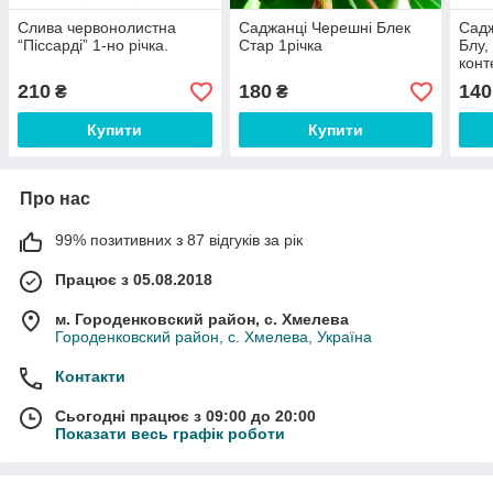
Слива червонолистна
Саджанці Черешні Блек
Садж
“Піссарді” 1-но річка.
Стар 1річка
Блу,
конт
210
180
140
₴
₴
Купити
Купити
Про нас
99% позитивних з 87 відгуків за рік
Працює з 05.08.2018
м. Городенковский район, с. Хмелева
Городенковский район, с. Хмелева, Україна
Контакти
Сьогодні працює з 09:00 до 20:00
Показати весь графік роботи