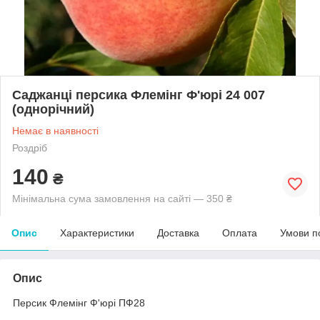
Саджанці персика Флемінг Ф'юрі 24 007
(однорічний)
Немає в наявності
Роздріб
140
₴
Мінімальна сума замовлення на сайті — 350 ₴
Опис
Характеристики
Доставка
Оплата
Умови п
Опис
Персик Флемінг Ф'юрі ПФ28