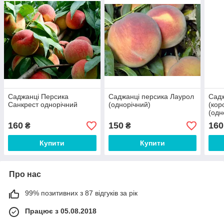
Саджанці Персика
Саджанці персика Лаурол
Садж
Санкрест однорічний
(однорічний)
(кор
(одн
160
150
160
₴
₴
Купити
Купити
Про нас
99% позитивних з 87 відгуків за рік
Працює з 05.08.2018