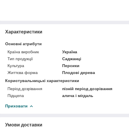
Характеристики
Основні атрибути
Країна виробник
Україна
Тип продукції
Саджанці
Культура
Персики
Життєва форма
Плодові дерева
Користувальницькі характеристики
Період дозрівання
пізній період дозрівання
Підщепа
алича і мігдаль
Приховати
Умови доставки