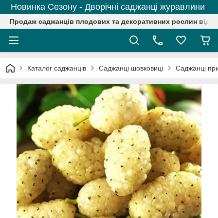
Новинка Сезону - Дворічні саджанці журавлини
Продаж саджанців плодових та декоративних рослин від р
Каталог саджанців
Саджанці шовковиці
Саджанці пр