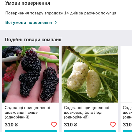
Умови повернення
Повернення товару впродовж 14 днів за рахунок покупця
Всі умови повернення
Подібні товари компанії
Саджанці прищепленої
Саджанці прищепленої
Сад
шовковиці Галіція
шовковиці Біла Леді
шовк
(однорічний)
(однорічний)
(одн
310
310
310
₴
₴