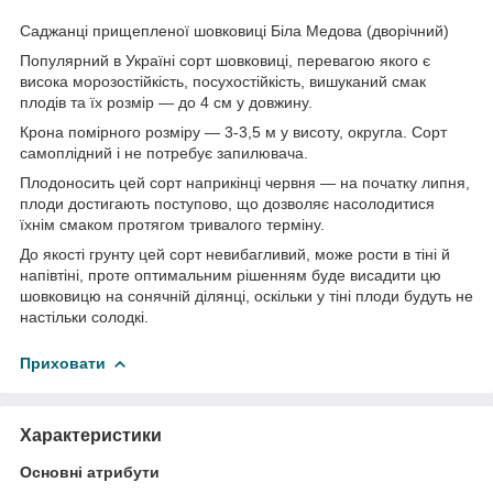
Саджанці прищепленої шовковиці Біла Медова (дворічний)
Популярний в Україні сорт шовковиці, перевагою якого є
висока морозостійкість, посухостійкість, вишуканий смак
плодів та їх розмір — до 4 см у довжину.
Крона помірного розміру — 3-3,5 м у висоту, округла. Сорт
самоплідний і не потребує запилювача.
Плодоносить цей сорт наприкінці червня — на початку липня,
плоди достигають поступово, що дозволяє насолодитися
їхнім смаком протягом тривалого терміну.
До якості грунту цей сорт невибагливий, може рости в тіні й
напівтіні, проте оптимальним рішенням буде висадити цю
шовковицю на сонячній ділянці, оскільки у тіні плоди будуть не
настільки солодкі.
Приховати
Характеристики
Основні атрибути