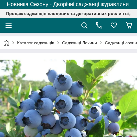
Новинка Сезону - Дворічні саджанці журавлини
Продаж саджанців плодових та декоративних рослин від р
Каталог саджанців
Саджанці Лохини
Саджанці лохини