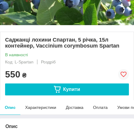
Саджанці лохини Спартан, 5 річка, 15л
контейнер, Vaccinium corymbosum Spartan​
В наявності
Код: L-Spartan
Роздріб
550
₴
Купити
Опис
Характеристики
Доставка
Оплата
Умови п
Опис