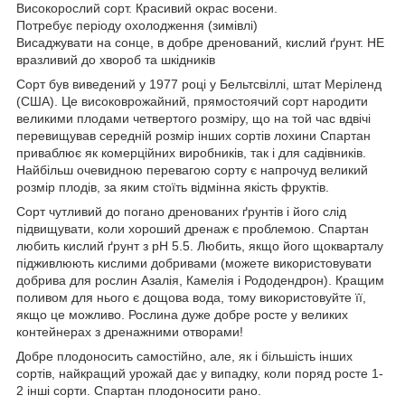
Високорослий сорт. Красивий окрас восени.
Потребує періоду охолодження (зимівлі)
Висаджувати на сонце, в добре дренований, кислий ґрунт. НЕ
вразливий до хвороб та шкідників
Сорт був виведений у 1977 році у Бельтсвіллі, штат Меріленд
(США). Це високоврожайний, прямостоячий сорт народити
великими плодами четвертого розміру, що на той час вдвічі
перевищував середній розмір інших сортів лохини Спартан
приваблює як комерційних виробників, так і для садівників.
Найбільш очевидною перевагою сорту є напрочуд великий
розмір плодів, за яким стоїть відмінна якість фруктів.
Сорт чутливий до погано дренованих ґрунтів і його слід
підвищувати, коли хороший дренаж є проблемою. Спартан
любить кислий ґрунт з pH 5.5. Любить, якщо його щокварталу
підживлюють кислими добривами (можете використовувати
добрива для рослин Азалія, Камелія і Рододендрон). Кращим
поливом для нього є дощова вода, тому використовуйте її,
якщо це можливо. Рослина дуже добре росте у великих
контейнерах з дренажними отворами!
Добре плодоносить самостійно, але, як і більшість інших
сортів, найкращий урожай дає у випадку, коли поряд росте 1-
2 інші сорти. Спартан плодоносити рано.