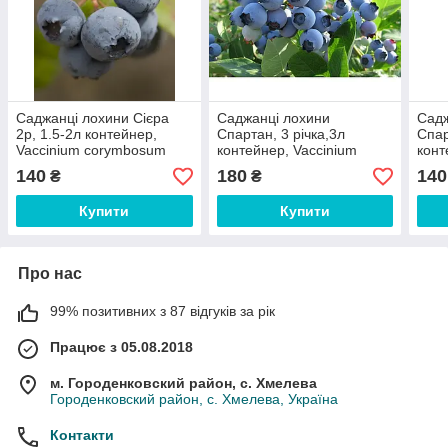
Саджанці лохини Сієра
Саджанці лохини
Садж
2р, 1.5-2л контейнер,
Спартан, 3 річка,3л
Спар
Vaccinium corymbosum
контейнер, Vaccinium
конт
Sierra​
corymbosum Spartan​
cory
140
180
140
₴
₴
Купити
Купити
Про нас
99% позитивних з 87 відгуків за рік
Працює з 05.08.2018
м. Городенковский район, с. Хмелева
Городенковский район, с. Хмелева, Україна
Контакти