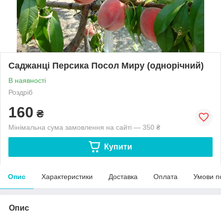
Саджанці Персика Посол Миру (однорічний)
В наявності
Роздріб
160
₴
Мінімальна сума замовлення на сайті — 350 ₴
Купити
Опис
Характеристики
Доставка
Оплата
Умови п
Опис