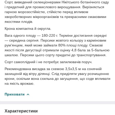
Сорт, виведений селекціонерами Нікітського ботанічного саду
і придатний для промислового вирощування. Вирізняється
гарною морозостійкістю, стійкістю перед впливом
хвороботворних мікроорганізмів та прекрасними смаковими
якостями плодів.
Крона компактна й округла.
Вага одного плоду — 180-220 г. Терміни достигання середні
— середина серпня. Персики жовтого кольору з карміновим
рум'янцем, який може займати 80% площі плоду. Смакові
якості після дегустації отримали оцінку 4,8 бала за 5-бальною
шкалою. Персики цього сорту придатні до транспортування.
Сорт самоплідний і не потребує запилювачів поруч.
Рекомендована висадка за схемою 3,5х3,5 м на сонячній
захищеній від вітру ділянці. Слід приділяти увагу розчищенню
крони, оскільки вона схильна до загущення, що соде впливати
на якість врожаю.
Приховати
Характеристики