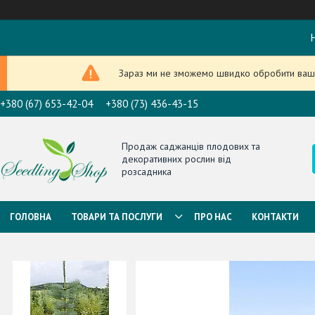
Н
Зараз ми не зможемо швидко обробити ваше
+380 (67) 653-42-04
+380 (73) 436-43-15
Продаж саджанців плодових та
декоративних рослин від
розсадника
ГОЛОВНА
ТОВАРИ ТА ПОСЛУГИ
ПРО НАС
КОНТАКТИ