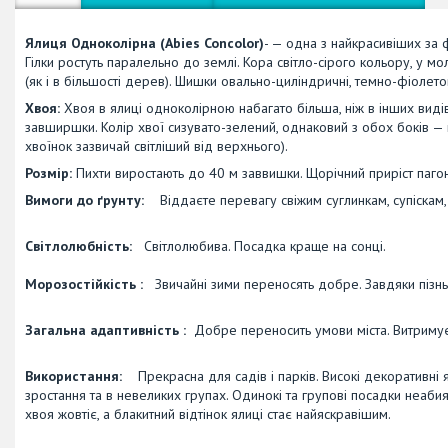
Ялиця Одноколірна (Abies Concolor)
- — одна з найкрасивіших за 
Гілки ростуть паралельно до землі. Кора світло-сірого кольору, у м
(як і в більшості дерев). Шишки овально-циліндричні, темно-фіолето
Хвоя:
Хвоя в ялиці одноколірною набагато більша, ніж в інших виді
завширшки. Колір хвої сизувато-зелений, однаковий з обох боків —
хвоїнок зазвичай світліший від верхнього).
Розмір:
Пихти виростають до 40 м заввишки. Щорічний приріст пагоні
Вимоги до ґрунту:
Віддаєте перевагу свіжим суглинкам, супіскам,
Світлолюбність:
Світлолюбива. Посадка краще на сонці.
Морозостійкість :
Звичайні зими переносять добре. Завдяки пізн
Загальна адаптивність :
Добре переносить умови міста. Витримує з
Використання:
Прекрасна для садів і парків. Високі декоративні
зростання та в невеликих групах. Одинокі та групові посадки неабия
хвоя жовтіє, а блакитний відтінок ялиці стає найяскравішим.