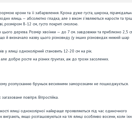
формою крони та її забарвлення. Крона дуже густа, широка, пірамідальн
олодих ялиць — абсолютно гладка, але з віком з'являються нарости та трі
ві, розміром 8-12 см, густо покриті смолою.
в цього дерева. Розмір хвоїнки — до 7 см. завдовжки та приблизно 2,5 с
 що й визначало назву цього різновиду (у інших різновидах нижній шар
в у ялиці одноколірний становить 12-20 см на рік.
 але добре росте на різних ґрунтах, аж до трохи засолених.
ьому розпусканню бруньок весняними заморозками не пошкоджується.
агазоване повітря. Вітростійка.
 якості ялиці одноколірної найкраще проявляються під час одиночного
к виграють, якщо розташовуються на тлі ялиці особливо восени, коли їхн