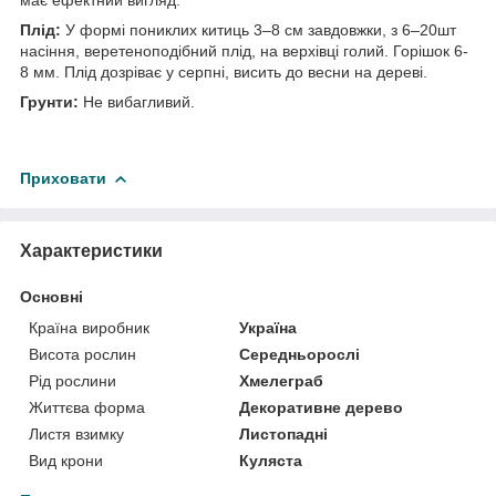
Плід:
У формі пониклих китиць 3–8 см завдовжки, з 6–20шт
насіння, веретеноподібний плід, на верхівці голий. Горішок 6-
8 мм. Плід дозріває у серпні, висить до весни на дереві.
Грунти:
Не вибагливий.
Приховати
Характеристики
Основні
Країна виробник
Україна
Висота рослин
Середньорослі
Рід рослини
Хмелеграб
Життєва форма
Декоративне дерево
Листя взимку
Листопадні
Вид крони
Куляста