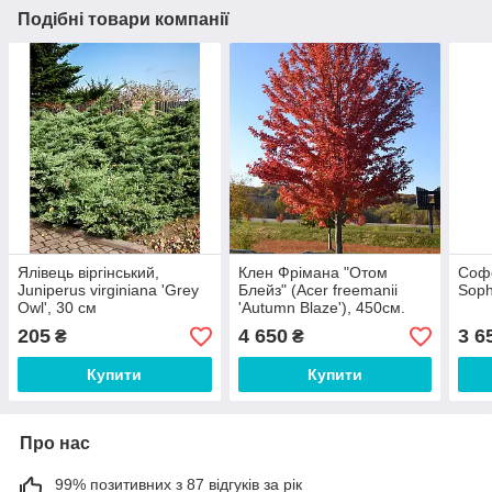
Подібні товари компанії
Ялівець віргінський,
Клен Фрімана "Отом
Софо
Juniperus virginiana 'Grey
Блейз" (Acer freemanii
Soph
Owl', 30 см
'Autumn Blaze'), 450см.
205
4 650
3 6
₴
₴
Купити
Купити
Про нас
99% позитивних з 87 відгуків за рік