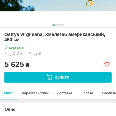
Ostrya virginiana, Хмелегаб американський,
450 см
В наявності
Код: O-OV
Роздріб
5 625
₴
Купити
Опис
Характеристики
Доставка
Оплата
Умови п
Опис