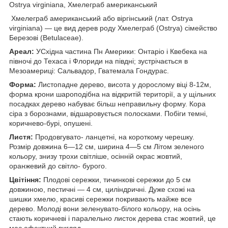
Ostrya virginiana, Хмелеграб американський
Хмелеграб американський або віргінський (лат. Ostrya
virginiana) — це вид дерев роду Хмелеграб (Ostrya) сімейство
Березові (Betulaceae).
Ареал:
УСхідна частина Пн Америки: Онтаріо і Квебека на
півночі до Техаса і Флориди на півдні; зустрічається в
Мезоамериці: Сальвадор, Гватемала Гондурас.
Форма:
Листопадне дерево, висота у дорослому віці 8-12м,
форма крони шароподібна на відкритій території, а у щільних
посадках дерево набуває більш неправильну форму. Кора
сіра з борознами, відшаровується полосками. Побіги темні,
коричнево-бурі, опушені.
Листя:
Продовгувато- ланцетні, на короткому черешку.
Розмір довжина 6—12 см, ширина 4—5 см Літом зеленого
кольору, знизу трохи світліше, осінній окрас жовтий,
оранжевий до світло- бурого.
Цвітіння:
Плодові сережки, тичинкові сережки до 5 см
довжиною, пестичні — 4 см, циліндричні. Дуже схожі на
шишки хмелю, красиві сережки покривають майже все
дерево. Молоді вони зеленувато-білого кольору, на осінь
стають коричневі і паралельно листок дерева стає жовтий, це
має ефектний вигляд.