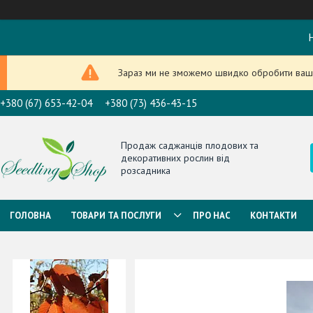
Н
Зараз ми не зможемо швидко обробити ваше
+380 (67) 653-42-04
+380 (73) 436-43-15
Продаж саджанців плодових та
декоративних рослин від
розсадника
ГОЛОВНА
ТОВАРИ ТА ПОСЛУГИ
ПРО НАС
КОНТАКТИ