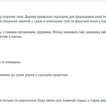
 у східному стилі. Дерево прекрасно підходить для формування алей, й
 створення акцентів у садах в азіатському стилі та фокусних точок у пар
, з тонкими прожилками, деревину. Японці називають таку деревину кейя
стків у парках.
 та сплющена.
алежить до групи дерев із середнім прирістом.
и потужні та широкополіі. Кора світло-сіра, зазвичай гладка, у старих дер