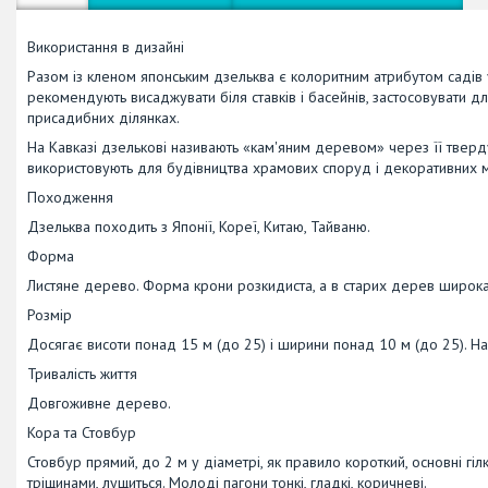
Використання в дизайні
Разом із кленом японським дзельква є колоритним атрибутом садів
рекомендують висаджувати біля ставків і басейнів, застосовувати для
присадибних ділянках.
На Кавказі дзелькові називають «кам'яним деревом» через її тверду
використовують для будівництва храмових споруд і декоративних мі
Походження
Дзельква походить з Японії, Кореї, Китаю, Тайваню.
Форма
Листяне дерево. Форма крони розкидиста, а в старих дерев широка
Розмір
Досягає висоти понад 15 м (до 25) і ширини понад 10 м (до 25). Н
Тривалість життя
Довгоживне дерево.
Кора та Стовбур
Стовбур прямий, до 2 м у діаметрі, як правило короткий, основні гілк
тріщинами, лущиться. Молоді пагони тонкі, гладкі, коричневі.