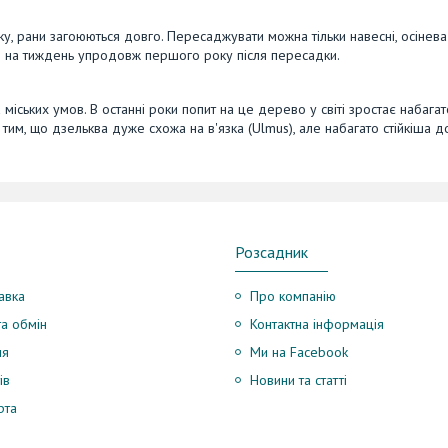
у, рани загоюються довго. Пересаджувати можна тільки навесні, осінева
з на тиждень упродовж першого року після пересадки.
міських умов. В останні роки попит на це дерево у світі зростає набагат
 тим, що дзельква дуже схожа на в'язка (Ulmus), але набагато стійкіша д
Розсадник
авка
Про компанію
а обмін
Контактна інформація
ня
Ми на Facebook
ів
Новини та статті
рта