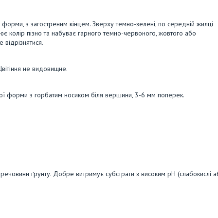
ї форми, з загостреним кінцем. Зверху темно-зелені, по середній жилці
мінює колір пізно та набуває гарного темно-червоного, жовтого або
 відрізнятися.
Цвітіння не видовищне.
ої форми з горбатим носиком біля вершини, 3-6 мм поперек.
і речовини ґрунту. Добре витримує субстрати з високим pH (слабокислі 