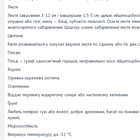
Листя
Листя завдовжки 3-12 см і завширшки 1,5-5 см, щільні, яйцеподібно
опущені або голі, знизу — бліді, зубчасто-пильчасті. Осін'ю листя з
жовтогарячого забарвлення. Щороку осінне забарвлення листя може
Цвітіння
Квіти розвиваються у пазухах верхніх листя по одному або по два. 
Плоди
Плод — сухий односім'яний горішок, неправильної косо-яйцеподібн
Корені
Стрижна коренева система.
Освітлення
Віддає перевагу відкритому сонцю або частковому затіненню.
Ґрунт
Любить помірно сухі або вологі, добре дреновані, багаті на поживн
лужні).
Морозостійкість
Витримує температуру до -32 °C.