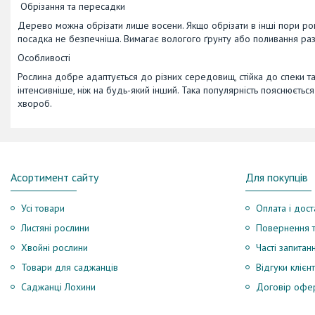
Обрізання та пересадки
Дерево можна обрізати лише восени. Якщо обрізати в інші пори рок
посадка не безпечніша. Вимагає вологого ґрунту або поливання ра
Особливості
Рослина добре адаптується до різних середовищ, стійка до спеки та 
інтенсивніше, ніж на будь-який інший. Така популярність пояснюється
хвороб.
Асортимент сайту
Для покупців
Усі товари
Оплата і дост
Листяні рослини
Повернення т
Хвойні рослини
Часті запитан
Товари для саджанців
Відгуки клієнт
Саджанці Лохини
Договір офе