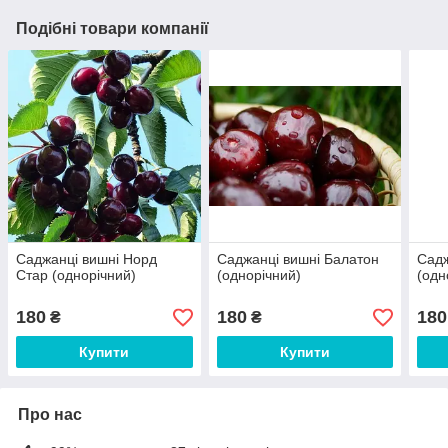
Подібні товари компанії
Саджанці вишні Норд
Саджанці вишні Балатон
Садж
Стар (однорічний)
(однорічний)
(одн
180
180
180
₴
₴
Купити
Купити
Про нас