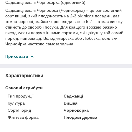
Саджанці вишні Чорнокорка (однорічний)
Саджанці вишні Чорнокірка (Чорнокорка) – це раньостиглий
сорт вишні, який плодоносить на 2-3 рік після посадки, дає
темно-червоні, майже чорні плоди вагою 5-7 г та має високу
стійкість до хвороб і посухи. Для кращого врожаю бажано
висаджувати поруч з іншими сортами, які цвітуть у той самий
період, наприклад, Володимирська або Любська, оскільки
Чорнокірка частково самозапильна.
Приховати
Характеристики
Основні атрибути
Тип продукції
Саджанці
Культура
Вишня
Сорт/Гібрид
Чорнокорка
Життєва форма
Плодові дерева