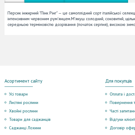
Персик інжирний "Пінк Рінг" — це самоплідний сорт італійської селе
інтенсивним червоним рум'янцем.М'якуш солодкий, соковитий, щільний
середньою терміновістю дозрівання (початок серпня), високою зимос
Асортимент сайту
Для покупців
Усі товари
Оплата і дост
Листяні рослини
Повернення т
Хвойні рослини
Часті запитан
Товари для саджанців
Відгуки клієнт
Саджанці Лохини
Договір офе