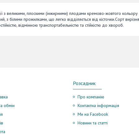
кції з великими, плоскими (інжирними) плодами кремово-жовтого кольору 
, з білими прожилками, що легко відділяється від кісточки.Сорт вирізня
тійкістю, відмінною транспортабельністю та стійкістю до хвороб.
Розсадник
авка
Про компанію
а обмін
Контактна інформація
ня
Ми на Facebook
ів
Новини та статті
рта