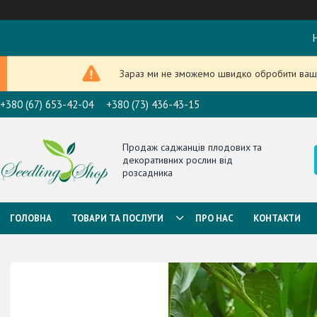
Н
Зараз ми не зможемо швидко обробити ваше
+380 (67) 653-42-04
+380 (73) 436-43-15
Продаж саджанців плодових та
декоративних рослин від
розсадника
ГОЛОВНА
ТОВАРИ ТА ПОСЛУГИ
ПРО НАС
КОНТАКТИ