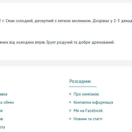
2 г. Смак солодкий, десертний з легкою кислинкою. Дозріває у 2-3 декад
щених від холодних вітрів. Грунт родучий та добре дренований.
Розсадник
авка
Про компанію
а обмін
Контактна інформація
ня
Ми на Facebook
ів
Новини та статті
рта