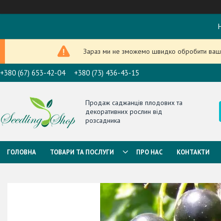
Н
Зараз ми не зможемо швидко обробити ваше
+380 (67) 653-42-04
+380 (73) 436-43-15
Продаж саджанців плодових та
декоративних рослин від
розсадника
ГОЛОВНА
ТОВАРИ ТА ПОСЛУГИ
ПРО НАС
КОНТАКТИ