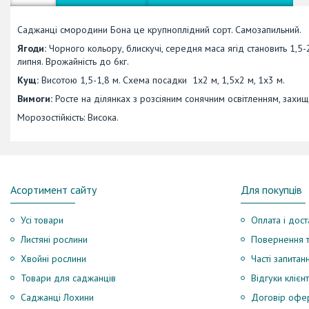
Саджанці смородини Бона це крупноплідний сорт. Самозапильний.
Ягоди:
Чорного кольору, блискучі, середня маса ягід становить 1,5-
липня. Врожайність до 6кг.
Кущ:
Висотою 1,5-1,8 м. Схема посадки 1х2 м, 1,5х2 м, 1х3 м.
Вимоги:
Росте на ділянках з розсіяним сонячним освітленням, захи
Морозостійкість: Висока.
Асортимент сайту
Для покупців
Усі товари
Оплата і дост
Листяні рослини
Повернення т
Хвойні рослини
Часті запитан
Товари для саджанців
Відгуки клієнт
Саджанці Лохини
Договір офе