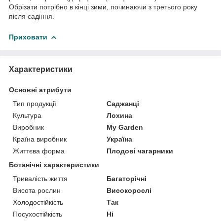
Обрізати потрібно в кінці зими, починаючи з третього року
після садіння.
Приховати
Характеристики
Основні атрибути
Тип продукції
Саджанці
Культура
Лохина
Виробник
My Garden
Країна виробник
Україна
Життєва форма
Плодові чагарники
Ботанічні характеристики
Тривалість життя
Багаторічні
Висота рослин
Високорослі
Холодостійкість
Так
Посухостійкість
Ні