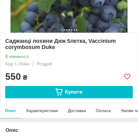
Саджанці лохини Дюк 5летка, Vaccinium
corymbosum Duke​
В наявності
Код: L-Duke
Роздріб
550
₴
Купити
Опис
Характеристики
Доставка
Оплата
Умови п
Опис