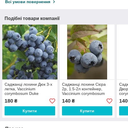
Всі умови повернення
Подібні товари компанії
Саджанці лохини Дюк 3-х
Саджанці лохини Сієра
Садж
летка, Vaccinium
2р, 1.5-2л контейнер,
Двор
corymbosum Duke​
Vaccinium corymbosum
cory
Sierra​
180
140
140
₴
₴
Купити
Купити