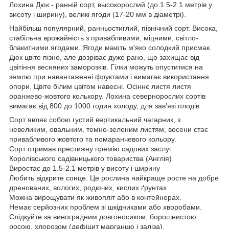
Лохина Дюк - ранній сорт, высокорослий (до 1.5-2.1 метрів у
висоту і ширину), великі ягоди (17-20 мм в діаметрі).
Найбільш популярний, ранньостиглий, північний сорт. Висока,
стабільна врожайність з привабливими, міцними, світло-
блакитними ягодами. Ягоди мають м'яко солодкий присмак.
Дюк цвіте пізно, але дозріває дуже рано, що захищає від
цвітіння весняних заморозків. Гілки можуть опуститися на
землю при навантаженні фруктами і вимагає використання
опори. Цвіте білим цвітом навесні. Осіннє листя листя
оранжево-жовтого колькору. Лохина севернорослих сортів
вимагає від 800 до 1000 годин холоду, для зав'язі плодів
Сорт являє собою густий вертикальний чагарник, з
невеликим, овальним, темно-зеленим листям, восени стає
привабливого жовтого та помаранчевого кольору.
Сорт отримав престижну премію садових заслуг
Королівського садівницького товариства (Англія)
Виростає до 1.5-2.1 метрів у висоту і ширину
Любить відкрите сонце. Це рослина найкраще росте на добре
дренованих, вологих, родючих, кислих ґрунтах
Можна вирощувати як живопліт або в контейнерах.
Немає серйозних проблем зі шкідниками або хворобами.
Слідкуйте за виноградним довгоносиком, борошнистою
росою, хлорозом (дефіцит марганцю і заліза).