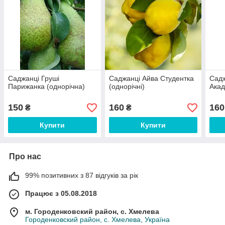
Саджанці Груші
Саджанці Айва Студентка
Садж
Парижанка (однорічна)
(однорічні)
Акад
150
160
160
₴
₴
Купити
Купити
Про нас
99% позитивних з 87 відгуків за рік
Працює з 05.08.2018
м. Городенковский район, с. Хмелева
Городенковский район, с. Хмелева, Україна