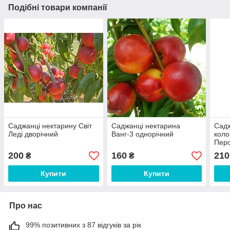
Подібні товари компанії
Саджанці нектарину Світ
Саджанці нектарина
Садж
Леді дворічний
Ванг-3 однорічний
коло
Перс
200
160
210
₴
₴
Купити
Купити
Про нас
99% позитивних з 87 відгуків за рік