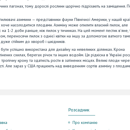
чних пагонах, тому дорослі рослини щорічно підрізають на заміщення. 
лювачі азимини — представники фауни Північної Америки, у нашій краї
о хоче насолодитися плодами. Азиміну може опилити власний пилок, але
є на 1-2 доби раніше, ніж пилок у тичинках. На цей момент пестик в'яне,
бом, переносячи пилок з однієї квітки на іншу за допомогою ватного там
дуже стійким до хвороб і шкідників.
 бути успішно використана для дизайну на невеликих ділянках. Крона
інених схилах, берегах річок та інших водойм. Ця рідкісна в Україні рос
 тропічну крону та здатність рости в затінених місцях. Великі плоди чере
ті. Але зараз у США працюють над виведенням сортів азиміну з плодами
Розсадник
авка
Про компанію