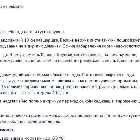
те повільно.
онкі. Молоді пагони густо опущені.
 завдовжки й 10 см завширшки. Велике верхнє листя азиміни пошкоджуєт
рощування на відкритих ділянках. Осіння забарвлення коричнево-золотис
до 4 см у діаметрі. Квіткові бруньки, які з'являються на початку квітня,
рожування. Зацвітає азиміна навесні до розпускання листя. Цвітіння три
аметрі, зібрані з восьми і більше плодів. Під тонкою шкіркою плода
овта, з дуже солодким смаком і ніжним ананасово-полуничним ароматом, 
 15 великих коричневих насінин, розташованих у 2 ряди. Дозрівають пл
ри висока — 25 кг із дерева й більше
а надзвичайно погано витримує пересадки, крім саджанців, вирощених 
ямих сонячних променів. Найкраще розташовувати їх під не дуже густи
але люблять і гарне освітлення.
кислим.
уворі зими з морозами до -30 °C.