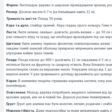
Форма:
Листопадне дерево із широкою пірамідальною кроною, рос
Розмір
: Досягає висоти 6-7 м (на батьківщині навіть 12 м).
Тривалість життя:
Понад 50 років.
Кора та дуло:
стовбур прямий . Кора гладка, сірого кольору. Гілки т
Листя:
Листя зелене, овально- довгасте, досить велике — до 30 см
разі сильного вітру та граду, що необхідно враховувати під час ви
Цвітіння:
Квіти азиміну червоно-фіолетові, повітропроникні, великі — 
завдяки тонкій захисній оболонці прекрасно витримують весняні замо
упродовж майже трьох тижнів.
Плоди:
Плоди масою до 400 г досягають 12 см завдовжки й 5 см у ді
міститься багата на фруктозу та сахарозу м'якоть. Вона біловато-ж
консистенцією схожа на вершкове масло. Усередині плода від 1 до
вересні-жовтні. У разі правильного догляду врожайність цієї культу
Корни:
В азимиміни тендітна стрижнева коренева система, тому вон
контейнерах.
Освітлення:
Молоді дерева потребують ажурного затінення від пр
кронами дерев, але не в повній тіні. Дорослі рослини тіневитривалі, 
Ґрунт:
Ґрунт для азиміни має бути вологим, легким, родючим і слабо
Морозостійкість:
Дуже морозостійка та може витримувати навіть с