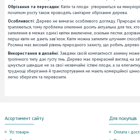
Обрізання та пересадки:
Квіти та плоди утворюються на минулорі
початком росту також проводять санітарне обрізання дерева.
Особливості:
Дерево не вимагає особливого догляду. Природні опи
трапляються, тому проблема опилення досить актуальна для тих, хт
запилення в межах однієї квітки виключене, оскільки пестик дозріва
перші квіти не дають зав'язок. Квіти можна запилити штучним спосо
Рослина має високий рівень природного захисту, що робить дерево 
Використання в дизайні:
Завдяки своїй компактності азиміну може
тропічного типу дає густу тінь. Дерево має прекрасний вигляд на зат
цінується швидше не за свої незвичайні їстівні плоди, а за елегантну
труднощі зберігання й транспортування не мають комерційної ціннос
легко зберігати та перевозити.
Асортимент сайту
Для покупців
Усі товари
Оплата і дост